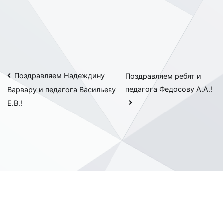
Навигация
Поздравляем Надеждину
Поздравляем ребят и
педагога Федосову А.А.!
Варвару и педагога Васильеву
по
Е.В.!
записям