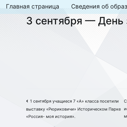
Перейти
Главная страница
Сведения об обра
к
3 сентября — День
содержимому
Навигация
1 сентября учащиеся 7 «А» класса посетили
С
и
выставку «Рюриковичи» Историческом Парке
по
м
«Россия- моя история».
записям