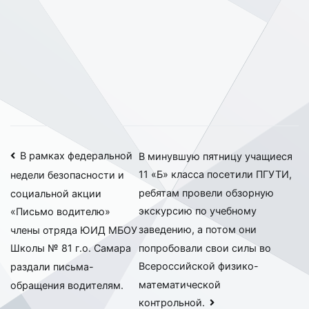
Навигация
В рамках федеральной
В минувшую пятницу учащиеся
11 «Б» класса посетили ПГУТИ,
недели безопасности и
по
ребятам провели обзорную
социальной акции
записям
экскурсию по учебному
«Письмо водителю»
заведению, а потом они
члены отряда ЮИД МБОУ
попробовали свои силы во
Школы № 81 г.о. Самара
Всероссийской физико-
раздали письма-
математической
обращения водителям.
контрольной.