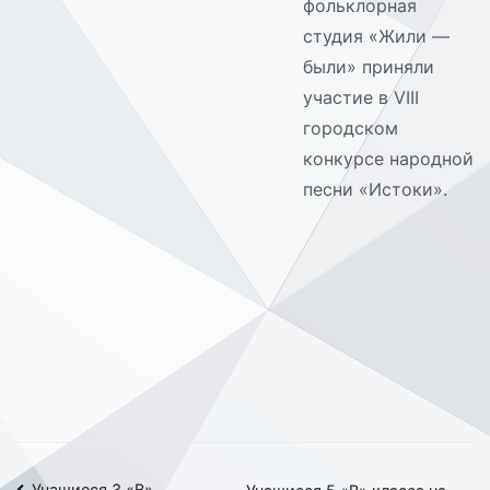
фольклорная
студия «Жили —
были» приняли
участие в VIII
городском
конкурсе народной
песни «Истоки».
Учащиеся 3 «В»