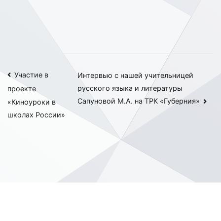
Навигация
Участие в
Интервью с нашей учительницей
русского языка и литературы
проекте
по
Сапуновой М.А. на ТРК «Губерния»
«Киноуроки в
записям
школах России»