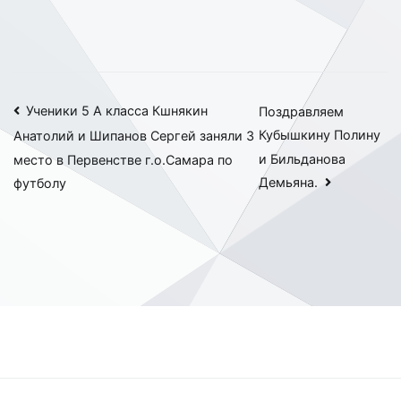
Навигация
Ученики 5 А класса Кшнякин
Поздравляем
Кубышкину Полину
Анатолий и Шипанов Сергей заняли 3
по
и Бильданова
место в Первенстве г.о.Самара по
записям
Демьяна.
футболу