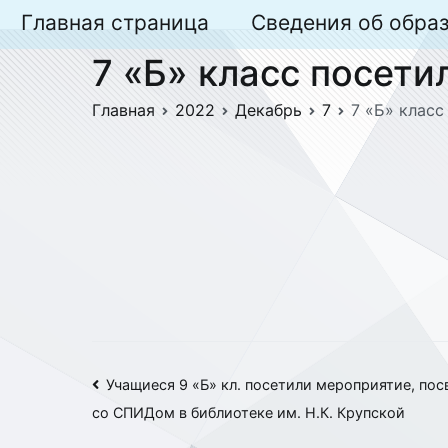
Перейти
Главная страница
Сведения об обра
к
7 «Б» класс посет
содержимому
Главная
2022
Декабрь
7
7 «Б» клас
Навигация
Учащиеся 9 «Б» кл. посетили мероприятие, п
со СПИДом в библиотеке им. Н.К. Крупской
по