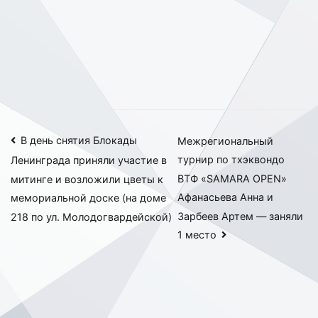
Навигация
В день снятия Блокады
Межрегиональный
турнир по тхэквондо
Ленинграда приняли участие в
по
ВТФ «SAMARA OPEN»
митинге и возложили цветы к
записям
Афанасьева Анна и
мемориальной доске (на доме
Зарбеев Артем — заняли
218 по ул. Молодогвардейской)
1 место