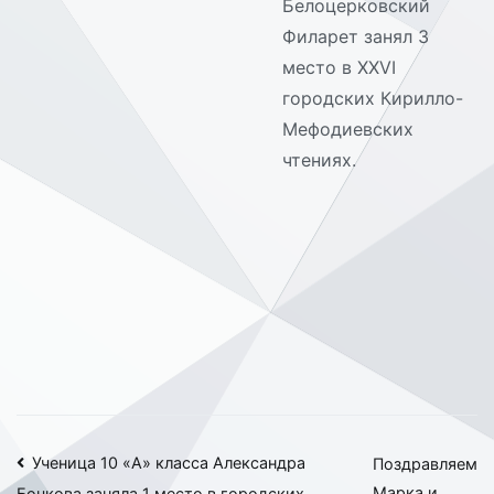
Белоцерковский
Филарет занял 3
место в XXVI
городских Кирилло-
Мефодиевских
чтениях.
Навигация
Ученица 10 «А» класса Александра
Поздравляем
Марка и
Бочкова заняла 1 место в городских