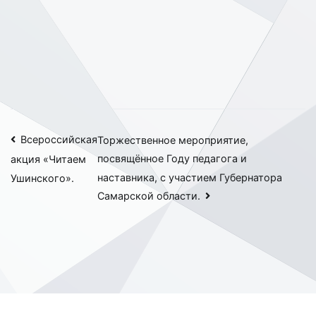
Навигация
Всероссийская
Торжественное мероприятие,
посвящённое Году педагога и
акция «Читаем
по
наставника, с участием Губернатора
Ушинского».
записям
Самарской области.