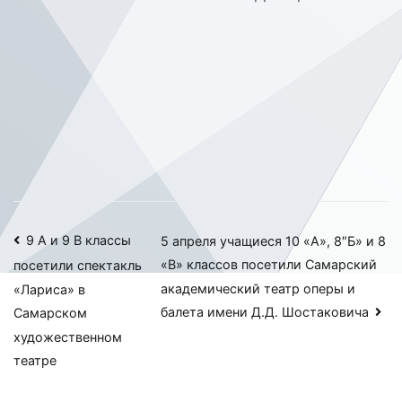
Навигация
9 А и 9 В классы
5 апреля учащиеся 10 «А», 8″Б» и 8
«В» классов посетили Самарский
посетили спектакль
по
академический театр оперы и
«Лариса» в
записям
балета имени Д.Д. Шостаковича
Самарском
художественном
театре