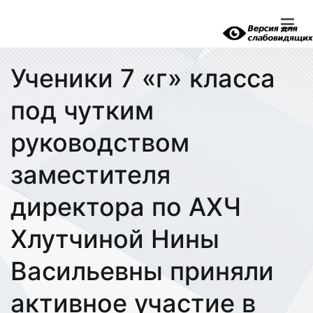
Перейти
к
содержимому
Ученики 7 «г» класса
под чутким
руководством
заместителя
директора по АХЧ
Хлутчиной Нины
Васильевны приняли
активное участие в