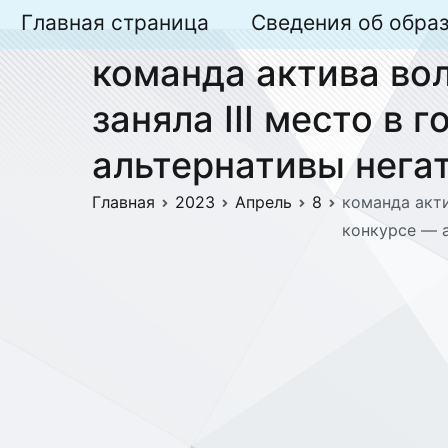
Перейти
Главная страница
Сведения об обра
к
команда актива во
содержимому
заняла III место в
альтернативы нега
Главная
2023
Апрель
8
команда акти
конкурсе — 