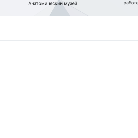
работ
Анатомический музей
по
записям