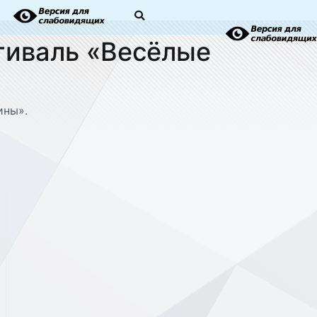
тиваль «Весёлые
ины».