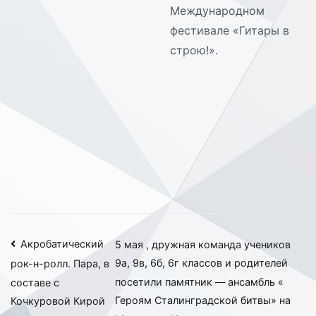
Международном
фестивале «Гитары в
строю!».
Навигация
Акробатический
5 мая , дружная команда учеников
9а, 9в, 6б, 6г классов и родителей
рок-н-ролл. Пара, в
по
посетили памятник — ансамбль «
составе с
записям
Героям Сталинградской битвы» на
Кочкуровой Кирой