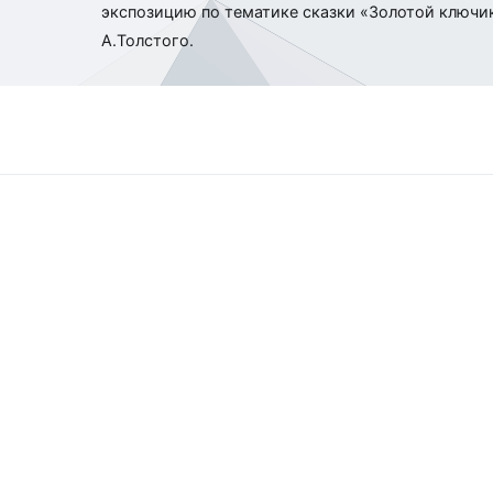
экспозицию по тематике сказки «Золотой ключик
по
А.Толстого.
записям