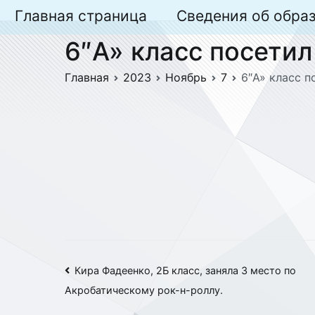
Перейти
Главная страница
Сведения об обра
к
6″А» класс посети
содержимому
Главная
2023
Ноябрь
7
6″А» класс 
Навигация
Кира Фадеенко, 2Б класс, заняла 3 место по
Акробатическому рок-н-роллу.
по