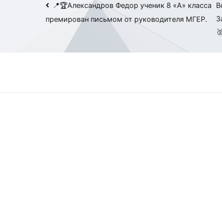
Навигация
📍🏆Александров Федор ученик 8 «А» класса
В
З
премирован письмом от руководителя МГЕР.
по

записям