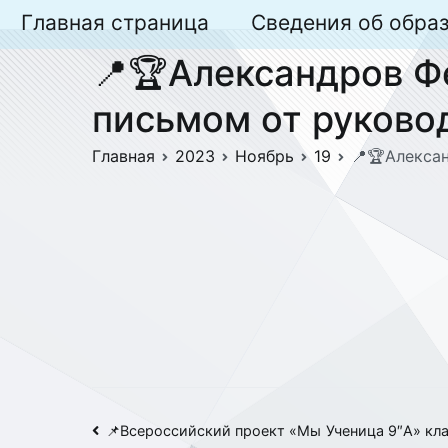
Перейти
Главная страница
Сведения об обра
к
📍🏆Александров Ф
содержимому
письмом от руково
Главная
2023
Ноябрь
19
📍🏆Алекса
Навигация
📌
Всероссийский проект «Мы
Ученица 9″А» кл