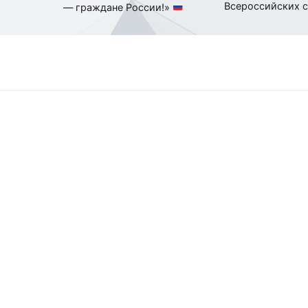
Всероссийских с
— граждане России!»
по
записям