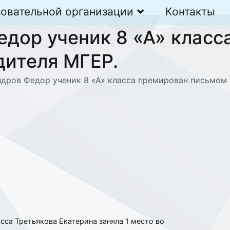
зовательной организации
Контакты
едор ученик 8 «А» класс
дителя МГЕР.
ндров Федор ученик 8 «А» класса премирован письмом 
асса Третьякова Екатерина заняла 1 место во