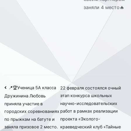
заняли 4 место🔥
Навигация
📍🏆Ученица 5А класса
22 февраля состоялся очный
этап конкурса школьных
Дружинина Любовь
по
научно-исследовательских
приняла участие в
записям
работ в рамках реализации
городских соревнованиях
проекта «Эколого-
по прыжкам на батуте и
краеведческий клуб «Тайные
заняла призовое 2 место.