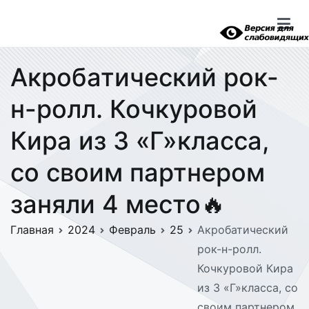
Перейти
к
содержимому
Акробатический рок-
н-ролл. Кочкуровой
Кира из 3 «Г»класса,
со своим партнером
заняли 4 место🔥
Главная
2024
Февраль
25
Акробатический
рок-н-ролл.
Кочкуровой Кира
из 3 «Г»класса, со
своим партнером