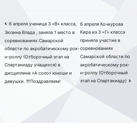
Навигация
6 апреля ученица 3 «В» класса,
6 апреля Кочкурова
Кира из 3 «Г» класса
Зюзина Влада , заняла 1 место в
по
приняла участие в
соревнованиях Самарской
записям
соревнованиях
области по акробатическому рок-
Самарской области по
н-роллу (Отборочный этап на
акробатическому рок-
Спартакиаду учащихся) в
н-роллу (Отборочный
дисциплине «А соло» юноши и
этап на Спартакиаду)
девушки. 🎊Поздравляем!