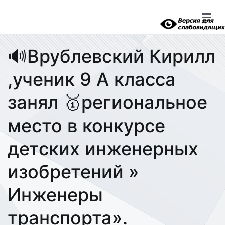
Перейти
к
содержимому
🔊Врублевский Кирилл
,ученик 9 А класса
занял 🥇региональное
место в конкурсе
детских инженерных
изобретений »
Инженеры
транспорта».