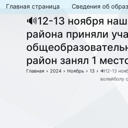
Перейти
Главная страница
Сведения об обра
к
🔊12-13 ноября наш
содержимому
района приняли уча
общеобразовательн
район занял 1 мест
Главная
2024
Ноябрь
13
🔊12-13 ноя
волейболу с