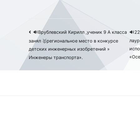
Навигация
🔊Врублевский Кирилл ,ученик 9 А класса
🔊22
лаур
занял 🥇региональное место в конкурсе
по
испо
детских инженерных изобретений »
записям
«Осе
Инженеры транспорта».