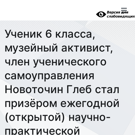
Перейти
к
содержимому
Ученик 6 класса,
музейный активист,
член ученического
самоуправления
Новоточин Глеб стал
призёром ежегодной
(открытой) научно-
практической