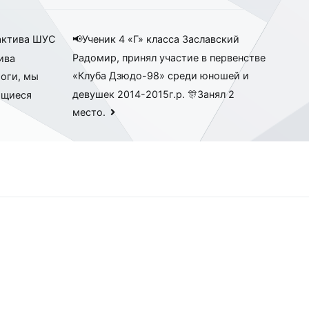
 актива ШУС
📢Ученик 4 «Г» класса Заславский
Радомир, принял участие в первенстве
ива
«Клуба Дзюдо-98» среди юношей и
оги, мы
девушек 2014-2015г.р. 🎊Занял 2
ющиеся
место.