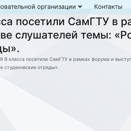
зовательной организации
Контакты
сса посетили СамГТУ в 
тве слушателей темы: «Р
ды».
 9 В класса посетили СамГТУ в рамках форума и высту
е студенческие отряды».