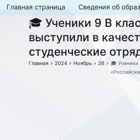
Перейти
Главная страница
Сведения об обра
к
🎓 Ученики 9 В кла
содержимому
выступили в качес
студенческие отря
Главная
2024
Ноябрь
26
🎓 Ученики
«Российски