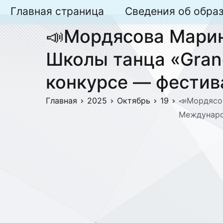
Перейти
Главная страница
Сведения об обра
к
📣Мордясова Марина
содержимому
Школы танца «Gran
конкурсе — фестив
Главная
2025
Октябрь
19
📣Мордясов
Междунаро