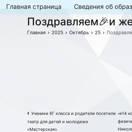
Перейти
Главная страница
Сведения об обра
к
Поздравляем🎉и же
содержимому
Главная
2025
Октябрь
25
Поздравля
Навигация
Ученики 6Г класса и родители посетили
📣14 н
физич
театр для детей и молодежи
по
Никол
«Мастерская»