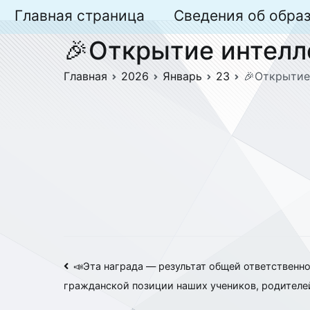
Перейти
Главная страница
Сведения об обра
к
🎉Открытие интелл
содержимому
Главная
2026
Январь
23
🎉Открытие
Навигация
📣Эта награда — результат общей ответственн
гражданской позиции наших учеников, родителе
по