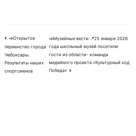
Навигация
📣Открытое
📣Музейные вести 📍25 января 2026
года школьный музей посетили
первенство города
по
гости из области- команда
Чебоксары.
записям
медийного проекта «Культурный код
Результаты наших
Победа»
спортсменов