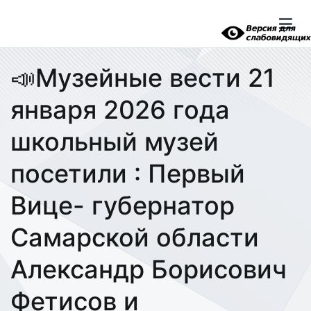
Перейти
к
содержимому
📣Музейные вести 21
января 2026 года
школьный музей
посетили : Первый
Вице- губернатор
Самарской области
Александр Борисович
Фетисов и