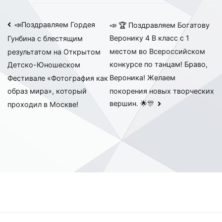
Навигация
📣Поздравляем Гордея
📣 🏆 Поздравляем Богатову
Веронику 4 В класс с 1
Гунбина с блестящим
по
местом во Всероссийском
результатом на Открытом
записям
конкурсе по танцам! Браво,
Детско-Юношеском
Вероника! Желаем
Фестивале «Фотография как
покорения новых творческих
образ мира», который
вершин. 🌟🎊
проходил в Москве!