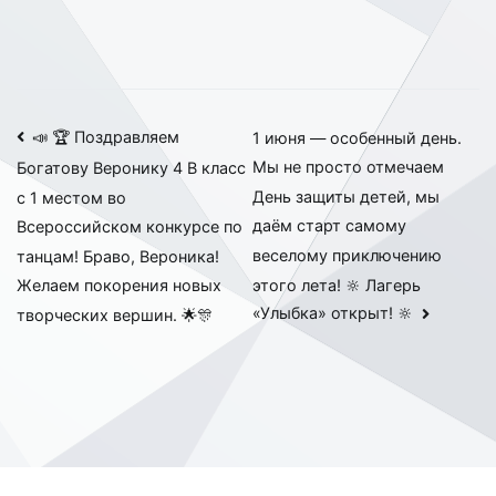
Навигация
📣 🏆 Поздравляем
1 июня — особенный день.
Мы не просто отмечаем
Богатову Веронику 4 В класс
по
День защиты детей, мы
с 1 местом во
записям
даём старт самому
Всероссийском конкурсе по
веселому приключению
танцам! Браво, Вероника!
этого лета! 🔆 Лагерь
Желаем покорения новых
«Улыбка» открыт! 🔆
творческих вершин. 🌟🎊