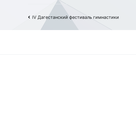
Навигация
IV Дагестанский фестиваль гимнастики
по
записям