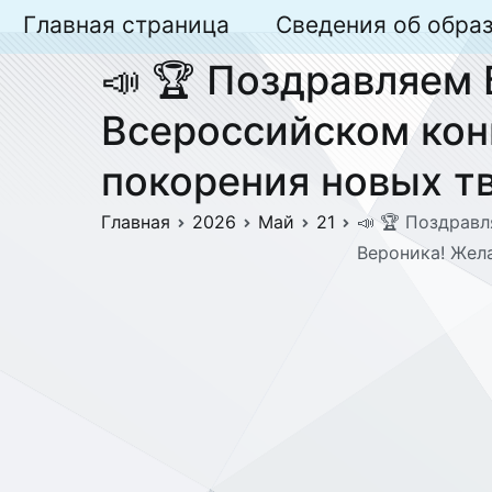
Перейти
Главная страница
Сведения об обра
к
📣 🏆 Поздравляем 
содержимому
Всероссийском кон
покорения новых тв
Главная
2026
Май
21
📣 🏆 Поздравл
Вероника! Жел